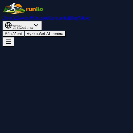
Domů
Závody
Nástroje
Komunita
Blog
Slevy
🇨🇿
Čeština
Přihlášení
Vyzkoušet AI trenéra
Tempo kalkulačka