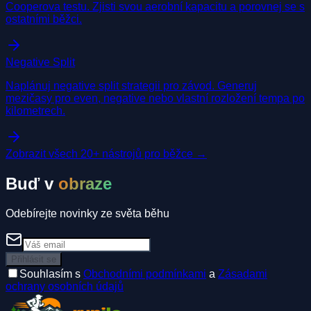
Cooperova testu. Zjisti svou aerobní kapacitu a porovnej se s
ostatními běžci.
Negative Split
Naplánuj negative split strategii pro závod. Generuj
mezičasy pro even, negative nebo vlastní rozložení tempa po
kilometrech.
Zobrazit všech 20+ nástrojů pro běžce →
Buď v
obraze
Odebírejte novinky ze světa běhu
Přihlásit se
Souhlasím s
Obchodními podmínkami
a
Zásadami
ochrany osobních údajů