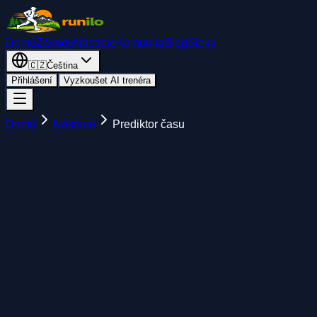
Domů
Závody
Nástroje
Komunita
Blog
Slevy
🇨🇿
Čeština
Přihlášení
Vyzkoušet AI trenéra
Domů
Nástroje
Prediktor času