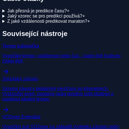
Jak přesná je predikce času?
+
Jaký vzorec se pro predikci používá?
+
Z jaké vzdálenosti predikovat maraton?
+
Související nástroje
Tempo kalkulačka
Vypočítej tempo, vzdálenost nebo čas - zadej dvě hodnoty,
získej třetí
Simulátor závodu
Simuluj závod s detailními mezičasy po kilometrech.
Vyzkoušej even, negative nebo positive split strategii a
naplánuj ideální tempo.
VO2max Estimátor
Vypočítej své VO2max na základě výsledku závodu nebo