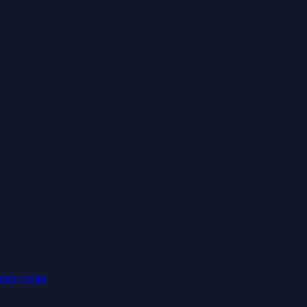
a základe tvojich cieľov a aktuálnej kondície.
kaj tretiu