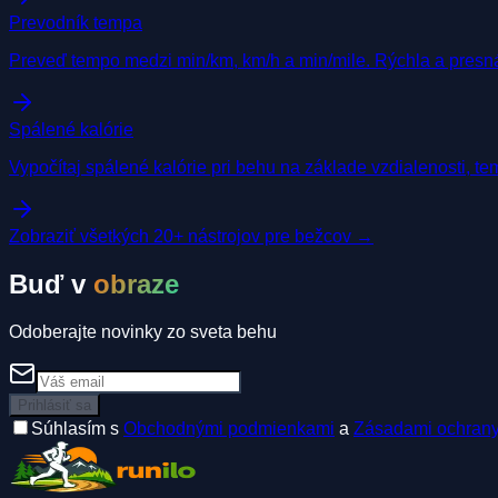
Prevodník tempa
Preveď tempo medzi min/km, km/h a min/mile. Rýchla a presná
Spálené kalórie
Vypočítaj spálené kalórie pri behu na základe vzdialenosti, 
Zobraziť všetkých 20+ nástrojov pre bežcov →
Buď v
obraze
Odoberajte novinky zo sveta behu
Prihlásiť sa
Súhlasím s
Obchodnými podmienkami
a
Zásadami ochrany