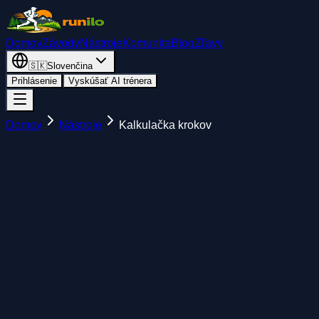
Domov
Závody
Nástroje
Komunita
Blog
Zľavy
🇸🇰
Slovenčina
Prihlásenie
Vyskúšať AI trénera
Domov
Nástroje
Kalkulačka krokov
Parametre behu