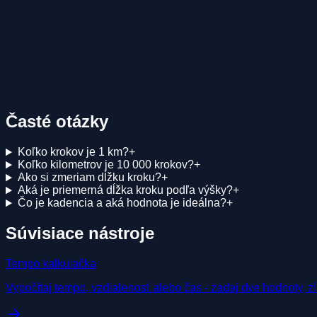
Chceš tréningový plán na mieru?
Runilo AI tréner vytvorí personalizovaný plán presne pre teba n
Vyskúšať AI trénera
Časté otázky
Koľko krokov je 1 km?
+
Koľko kilometrov je 10 000 krokov?
+
Ako si zmeriam dĺžku kroku?
+
Aká je priemerná dĺžka kroku podľa výšky?
+
Čo je kadencia a aká hodnota je ideálna?
+
Súvisiace nástroje
Tempo kalkulačka
Vypočítaj tempo, vzdialenosť alebo čas - zadaj dve hodnoty, zís