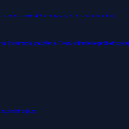
 konverzia bežeckého tempa a rýchlosti zadarmo online.
tempa, hmotnosti a prevýšenia. Presný odhad energetického výda
 osobných údajov