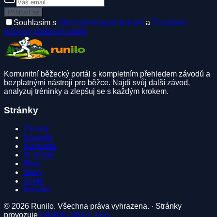
Přihlásit se
Souhlasím s
Obchodními podmínkami
a
Zásadami
ochrany osobních údajů
Komunitní běžecký portál s kompletním přehledem závodů a
bezplatnými nástroji pro běžce. Najdi svůj další závod,
analyzuj tréninky a zlepšuj se s každým krokem.
Stránky
Závody
Nástroje
Komunita
AI Trenér
Blog
Slevy
O nás
Kontakt
©
2026
Runilo.
Všechna práva vyhrazena.
·
Stránky
provozuje
DIGITAL WOLF s.r.o.