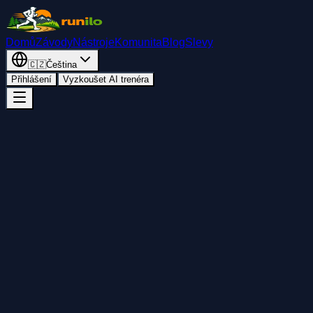
Domů
Závody
Nástroje
Komunita
Blog
Slevy
🇨🇿
Čeština
Přihlášení
Vyzkoušet AI trenéra
Zpět
Přidat do kalendáře
Sdílet
Start
pátek 20. března 2026
18:00