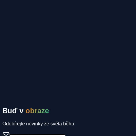
Tel.: 03745 73258; Mobil: 0049 157 32553886
Mapa
Tomáš Mahrík
Komunitní inzeráty
Spolujízda
Ubytování
Spoluběžec
Buď v
obraze
Odebírejte novinky ze světa běhu