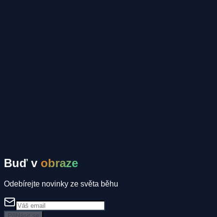
Mapa
Tomáš Mahrík
Komunitní inzeráty
Spolujízda
Ubytování
Spoluběžec
Buď v
obraze
Odebírejte novinky ze světa běhu
Přihlásit se