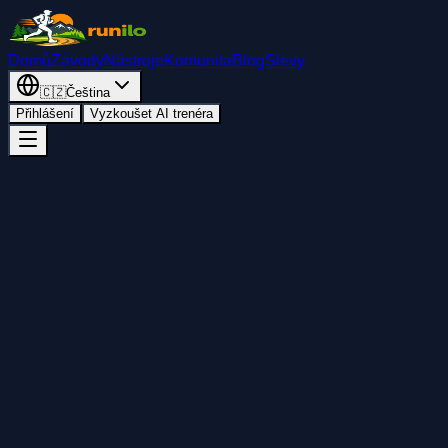
Domů
Závody
Nástroje
Komunita
Blog
Slevy
🇨🇿
Čeština
Přihlášení
Vyzkoušet AI trenéra
Zpět
Přidat do kalendáře
Sdílet
Start
pátek 28. srpna 2026
18:00