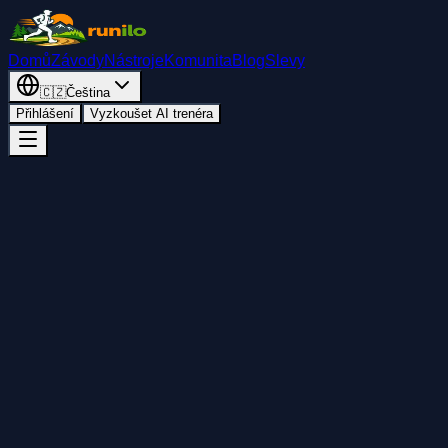
Domů
Závody
Nástroje
Komunita
Blog
Slevy
🇨🇿
Čeština
Přihlášení
Vyzkoušet AI trenéra
Zpět
Přidat do kalendáře
Sdílet
Start
pátek 24. dubna 2026
13:00