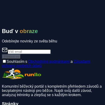
Komunitní inzeráty
Spolujízda
Ubytování
Spoluběžec
Buď v
obraze
Odebírejte novinky ze světa běhu
Přihlásit se
Souhlasím s
Obchodními podmínkami
a
Zásadami
ochrany osobních údajů
Komunitní běžecký portál s kompletním přehledem závodů a
bezplatnými nástroji pro běžce. Najdi svůj další závod,
analyzuj tréninky a zlepšuj se s každým krokem.
Stránky