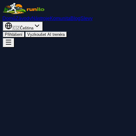
Domů
Závody
Nástroje
Komunita
Blog
Slevy
🇨🇿
Čeština
Přihlášení
Vyzkoušet AI trenéra
Zpět
Přidat do kalendáře
Sdílet
Start
sobota 19. září 2026
04:00