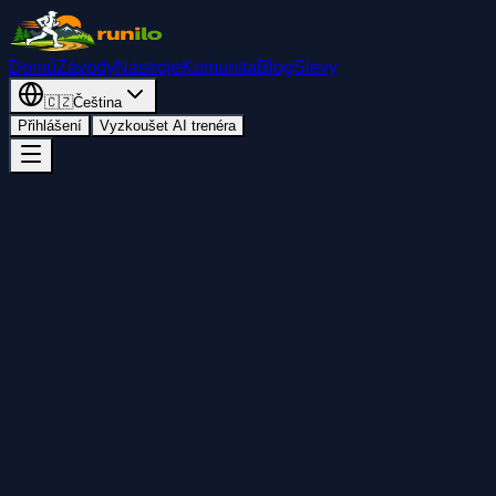
Domů
Závody
Nástroje
Komunita
Blog
Slevy
🇨🇿
Čeština
Přihlášení
Vyzkoušet AI trenéra
Zpět
Přidat do kalendáře
Sdílet
Start
neděle 29. listopadu 2026
23:00