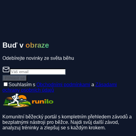
Komunitní inzeráty
Spolujízda
Ubytování
Spoluběžec
Buď v
obraze
Odebírejte novinky ze světa běhu
Přihlásit se
Souhlasím s
Obchodními podmínkami
a
Zásadami
ochrany osobních údajů
Komunitní běžecký portál s kompletním přehledem závodů a
bezplatnými nástroji pro běžce. Najdi svůj další závod,
analyzuj tréninky a zlepšuj se s každým krokem.