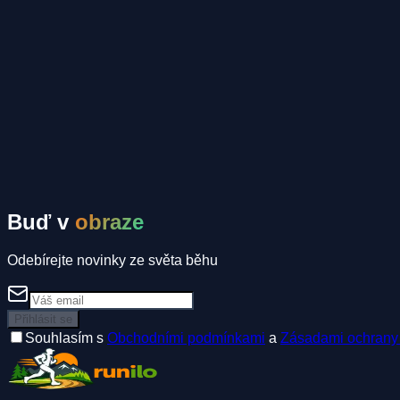
Tomáš Mahrík
Komunitní inzeráty
Spolujízda
Ubytování
Spoluběžec
Buď v
obraze
Odebírejte novinky ze světa běhu
Přihlásit se
Souhlasím s
Obchodními podmínkami
a
Zásadami ochrany