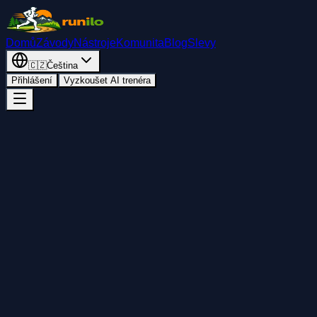
Domů
Závody
Nástroje
Komunita
Blog
Slevy
🇨🇿
Čeština
Přihlášení
Vyzkoušet AI trenéra
Zpět
Přidat do kalendáře
Sdílet
Start
pátek 17. července 2026
00:00