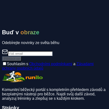
Komunitní inzeráty
Spolujízda
Ubytování
Spoluběžec
Buď v
obraze
Odebírejte novinky ze světa běhu
Přihlásit se
Souhlasím s
Obchodními podmínkami
a
Zásadami
ochrany osobních údajů
Komunitní běžecký portál s kompletním přehledem závodů a
bezplatnými nástroji pro běžce. Najdi svůj další závod,
analyzuj tréninky a zlepšuj se s každým krokem.
Stránky