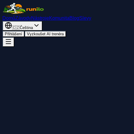
Domů
Závody
Nástroje
Komunita
Blog
Slevy
🇨🇿
Čeština
Přihlášení
Vyzkoušet AI trenéra
Zpět
Přidat do kalendáře
Sdílet
Start
pátek 1. května 2026
11:30