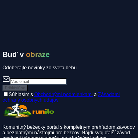
Komunitné inzeráty
Spolujazda
Ubytovanie
Spolubežec
Buď v
obraze
Odoberajte novinky zo sveta behu
Prihlásiť sa
Súhlasím s
Obchodnými podmienkami
a
Zásadami
ochrany osobných údajov
Komunitný bežecký portál s kompletným prehľadom závodov
a bezplatnými nástrojmi pre bežcov. Nájdi svoj ďalší závod,