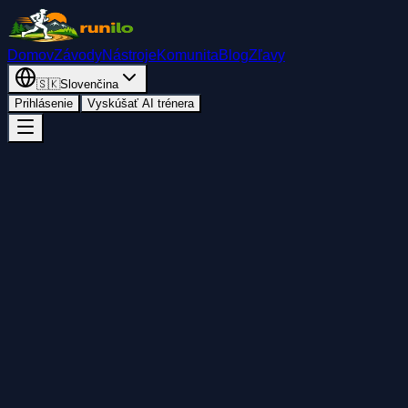
Domov
Závody
Nástroje
Komunita
Blog
Zľavy
🇸🇰
Slovenčina
Prihlásenie
Vyskúšať AI trénera
Späť
Pridať do kalendára
Zdieľať
Štart
sobota 14. marca 2026
00:45