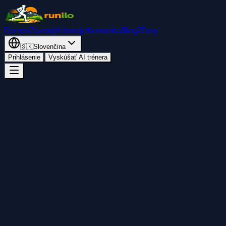
Domov
Závody
Nástroje
Komunita
Blog
Zľavy
🇸🇰
Slovenčina
Prihlásenie
Vyskúšať AI trénera
Späť
Pridať do kalendára
Zdieľať
Štart
sobota 24. októbra 2026
10:45