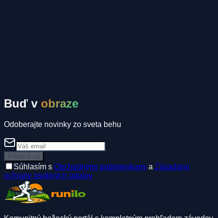
Tomáš Mahrík
Komunitné inzeráty
Spolujazda
Ubytovanie
Spolubežec
Buď v
obraze
Odoberajte novinky zo sveta behu
Prihlásiť sa
Súhlasím s
Obchodnými podmienkami
a
Zásadami
ochrany osobných údajov