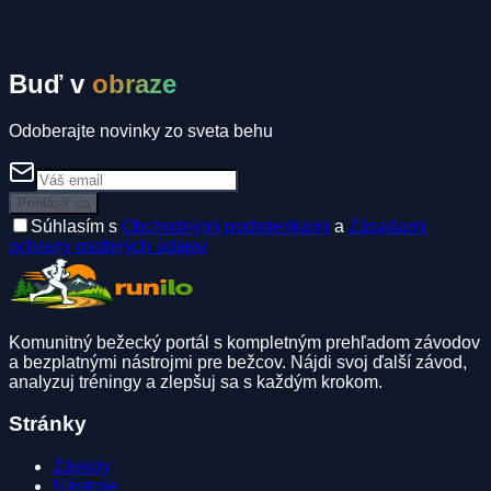
Spolujazda
Ubytovanie
Spolubežec
Buď v
obraze
Odoberajte novinky zo sveta behu
Prihlásiť sa
Súhlasím s
Obchodnými podmienkami
a
Zásadami
ochrany osobných údajov
Komunitný bežecký portál s kompletným prehľadom závodov
a bezplatnými nástrojmi pre bežcov. Nájdi svoj ďalší závod,
analyzuj tréningy a zlepšuj sa s každým krokom.
Stránky
Závody
Nástroje