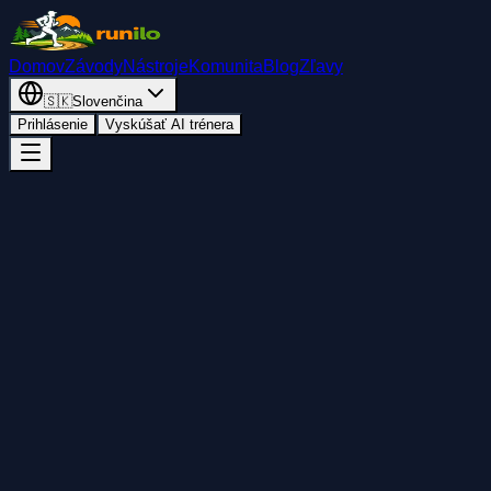
Domov
Závody
Nástroje
Komunita
Blog
Zľavy
🇸🇰
Slovenčina
Prihlásenie
Vyskúšať AI trénera
Späť
Pridať do kalendára
Zdieľať
Štart
sobota 7. novembra 2026
10:00