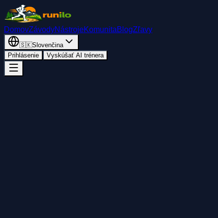
Domov
Závody
Nástroje
Komunita
Blog
Zľavy
🇸🇰
Slovenčina
Prihlásenie
Vyskúšať AI trénera
Späť
Pridať do kalendára
Zdieľať
Štart
štvrtok 25. júna 2026
12:30