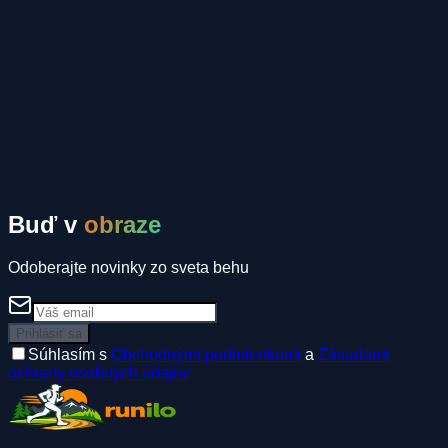
Tomáš Mahrík
Komunitné inzeráty
Spolujazda
Ubytovanie
Spolubežec
Buď v
obraze
Odoberajte novinky zo sveta behu
Prihlásiť sa
Súhlasím s
Obchodnými podmienkami
a
Zásadami
ochrany osobných údajov