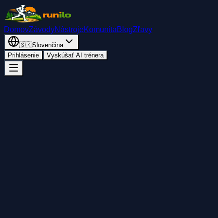
Domov
Závody
Nástroje
Komunita
Blog
Zľavy
🇸🇰
Slovenčina
Prihlásenie
Vyskúšať AI trénera
Späť
Pridať do kalendára
Zdieľať
Štart
sobota 25. apríla 2026
01:00