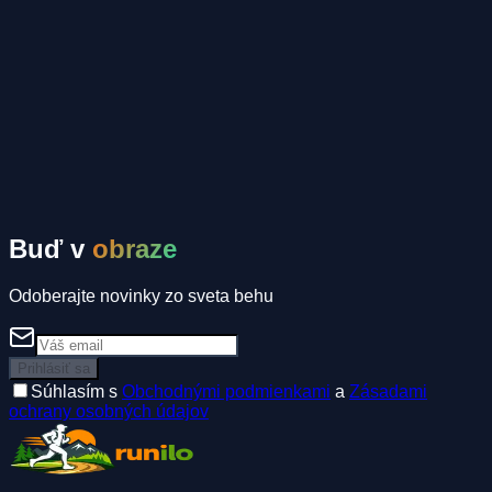
Tomáš Mahrík
Komunitné inzeráty
Spolujazda
Ubytovanie
Spolubežec
Buď v
obraze
Odoberajte novinky zo sveta behu
Prihlásiť sa
Súhlasím s
Obchodnými podmienkami
a
Zásadami
ochrany osobných údajov