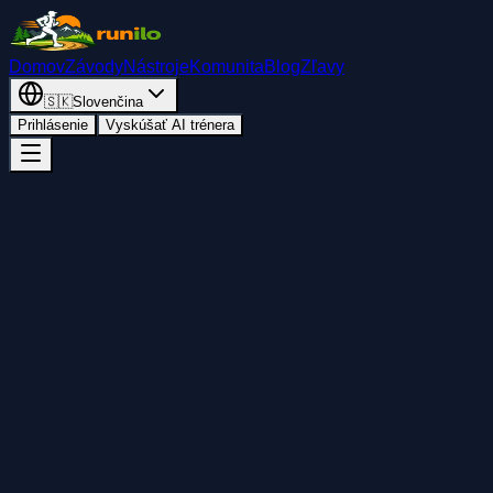
Domov
Závody
Nástroje
Komunita
Blog
Zľavy
🇸🇰
Slovenčina
Prihlásenie
Vyskúšať AI trénera
Späť
Pridať do kalendára
Zdieľať
Štart
piatok 20. novembra 2026
00:00