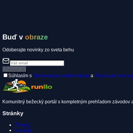
Komunitné inzeráty
Spolujazda
Ubytovanie
Spolubežec
Buď v
obraze
Odoberajte novinky zo sveta behu
Prihlásiť sa
Súhlasím s
Obchodnými podmienkami
a
Zásadami ochrany
Komunitný bežecký portál s kompletným prehľadom závodov a b
Stránky
Závody
Nástroje