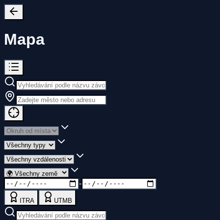
Mapa
-
ITRA
UTMB